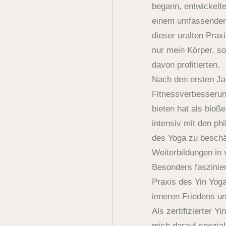
begann, entwickelte
einem umfassenden 
dieser uralten Praxi
nur mein Körper, s
davon profitierten.
Nach den ersten Ja
Fitnessverbesserun
bieten hat als bloß
intensiv mit den ph
des Yoga zu beschäf
Weiterbildungen in 
Besonders faszinier
Praxis des Yin Yoga
inneren Friedens u
Als zertifizierter 
mich darauf spezial