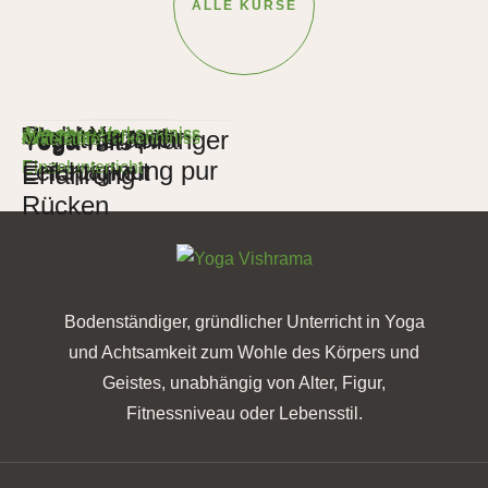
ALLE KURSE
Stuhl-Yoga
Yin Yoga
Yoga für mehr
Alle ohne Vorkenntniss
Yogatherapie
Alle ohne Vorkenntniss
Yoga für Anfänger
Gruppenkurs
Yoga mit
Individueller 
Alle ohne Vorkenntniss
Mittelstufe
Entspannung pur
Leichtigkeit
Einzelunterricht
Erfahrung
Rücken
Bodenständiger, gründlicher Unterricht in Yoga
und Achtsamkeit zum Wohle des Körpers und
Geistes, unabhängig von Alter, Figur,
Fitnessniveau oder Lebensstil.